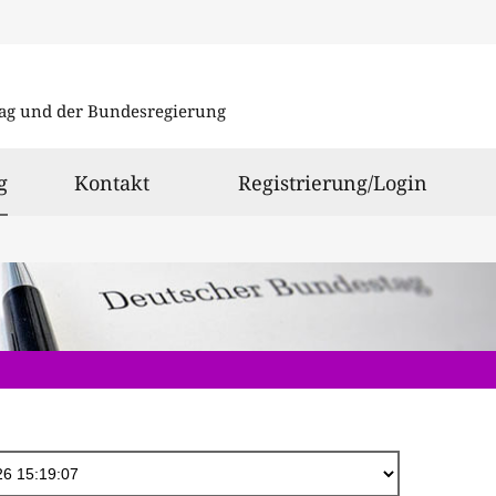
Direkt
zum
ag und der Bundesregierung
Inhalt
ausgewählt
g
Kontakt
Registrierung/Login