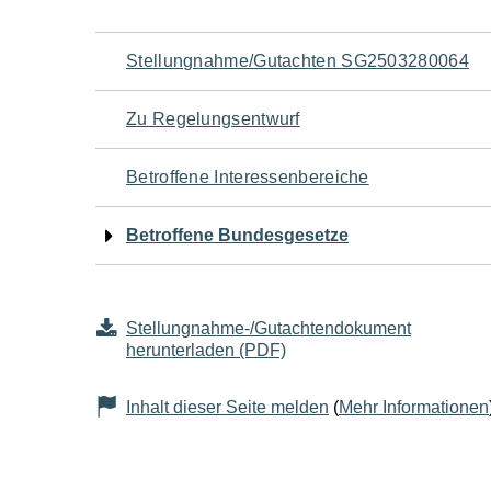
Navigation
Stellungnahme/Gutachten SG2503280064
für
Zu Regelungsentwurf
den
Betroffene Interessenbereiche
Seiteninhalt
Betroffene Bundesgesetze
Stellungnahme-/Gutachtendokument
herunterladen (PDF)
Inhalt dieser Seite melden
(
Mehr Informationen