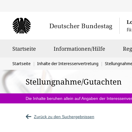
L
fü
Hauptnavigation
Startseite
Informationen/Hilfe
Reg
Sie
Startseite
Inhalte der Interessenvertretung
Stellungnahm
befinden
Stellungnahme/Gutachten
sich
hier:
Die Inhalte beruhen allein auf Angaben der Interessenver
Zurück zu den Suchergebnissen