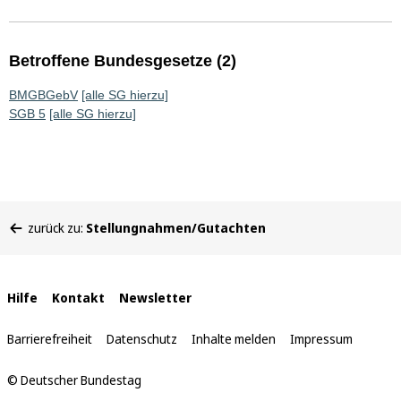
Betroffene Bundesgesetze (2)
BMGBGebV
[alle SG hierzu]
SGB 5
[alle SG hierzu]
Sie
zurück zu:
Stellungnahmen/Gutachten
befinden
sich
hier:
Interne
Hilfe
Kontakt
Newsletter
Links
Barrierefreiheit
Datenschutz
Inhalte melden
Impressum
© Deutscher Bundestag