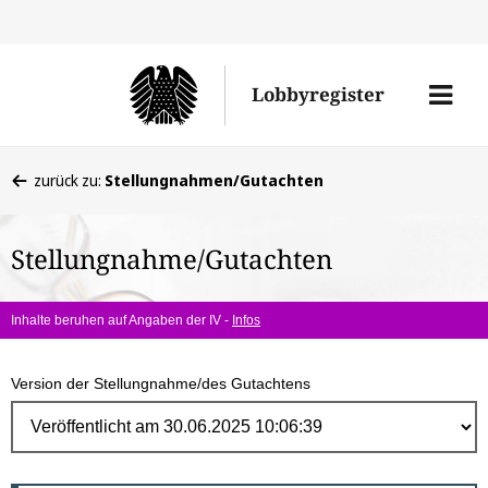
Direk
zum
Men
Lobbyregister
Inhal
öffne
Sie
zurück zu:
Stellungnahmen/Gutachten
befinden
sich
Stellungnahme/Gutachten
hier:
Inhalte beruhen auf Angaben der IV -
Infos
Version der Stellungnahme/des Gutachtens