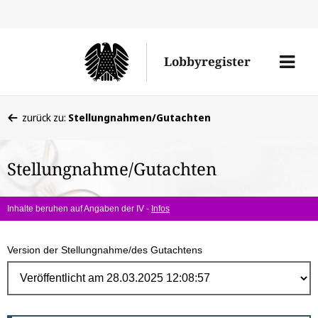
Direk
zum
Men
Lobbyregister
Inhal
öffne
Sie
zurück zu:
Stellungnahmen/Gutachten
befinden
sich
Stellungnahme/Gutachten
hier:
Inhalte beruhen auf Angaben der IV -
Infos
Version der Stellungnahme/des Gutachtens