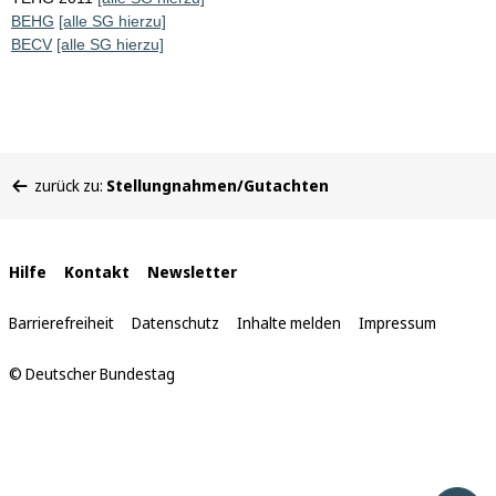
BEHG
[alle SG hierzu]
BECV
[alle SG hierzu]
Sie
zurück zu:
Stellungnahmen/Gutachten
befinden
sich
hier:
Interne
Hilfe
Kontakt
Newsletter
Links
Barrierefreiheit
Datenschutz
Inhalte melden
Impressum
© Deutscher Bundestag