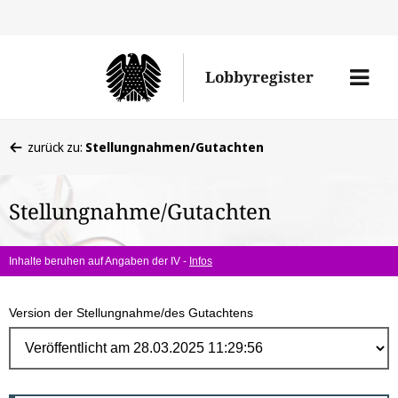
Direk
zum
Men
Lobbyregister
Inhal
öffne
Sie
zurück zu:
Stellungnahmen/Gutachten
befinden
sich
Stellungnahme/Gutachten
hier:
Inhalte beruhen auf Angaben der IV -
Infos
Version der Stellungnahme/des Gutachtens