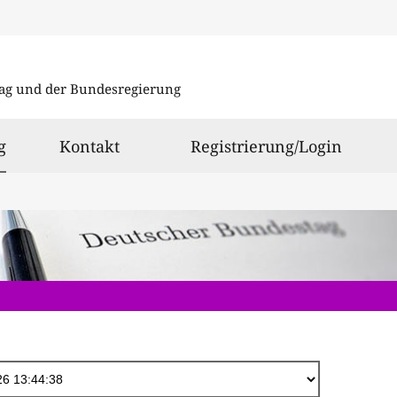
Direkt
zum
ag und der Bundesregierung
Inhalt
ausgewählt
g
Kontakt
Registrierung/Login