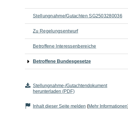
Navigation
Stellungnahme/Gutachten SG2503280036
für
Zu Regelungsentwurf
den
Betroffene Interessenbereiche
Seiteninhalt
Betroffene Bundesgesetze
Stellungnahme-/Gutachtendokument
herunterladen (PDF)
Inhalt dieser Seite melden
(
Mehr Informationen