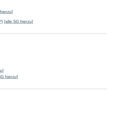
 hierzu]
P)
[alle SG hierzu]
u]
SG hierzu]