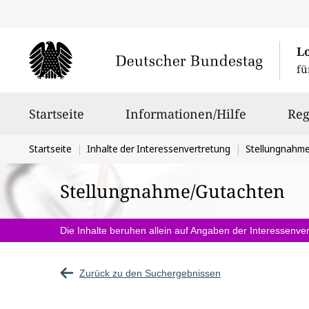
L
fü
Hauptnavigation
Startseite
Informationen/Hilfe
Reg
Sie
Startseite
Inhalte der Interessenvertretung
Stellungnahm
befinden
Stellungnahme/Gutachten
sich
hier:
Die Inhalte beruhen allein auf Angaben der Interessenver
Zurück zu den Suchergebnissen