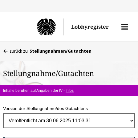
Direk
zum
Men
Lobbyregister
Inhal
öffne
Sie
zurück zu:
Stellungnahmen/Gutachten
befinden
sich
Stellungnahme/Gutachten
hier:
Inhalte beruhen auf Angaben der IV -
Infos
Version der Stellungnahme/des Gutachtens