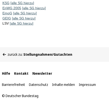
KSG
[alle SG hierzu]
EnWG 2005
[alle SG hierzu]
EmoG
[alle SG hierzu]
GEIG
[alle SG hierzu]
LSV
[alle SG hierzu]
Sie
zurück zu:
Stellungnahmen/Gutachten
befinden
sich
hier:
Interne
Hilfe
Kontakt
Newsletter
Links
Barrierefreiheit
Datenschutz
Inhalte melden
Impressum
© Deutscher Bundestag