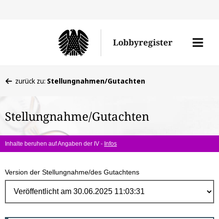
Direk
zum
Men
Lobbyregister
Inhal
öffne
Sie
zurück zu:
Stellungnahmen/Gutachten
befinden
sich
Stellungnahme/Gutachten
hier:
Inhalte beruhen auf Angaben der IV -
Infos
Version der Stellungnahme/des Gutachtens