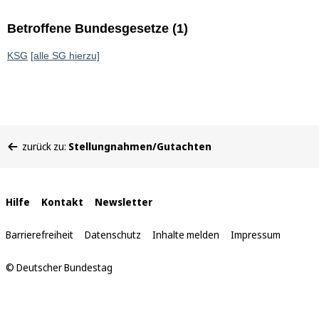
Betroffene Bundesgesetze (1)
KSG
[alle SG hierzu]
Sie
zurück zu:
Stellungnahmen/Gutachten
befinden
sich
hier:
Interne
Hilfe
Kontakt
Newsletter
Links
Barrierefreiheit
Datenschutz
Inhalte melden
Impressum
© Deutscher Bundestag