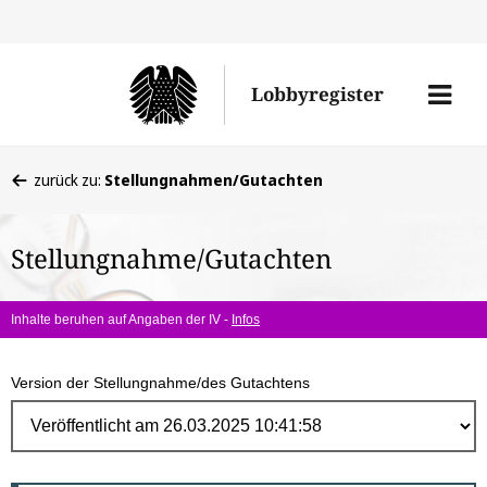
Direk
zum
Men
Lobbyregister
Inhal
öffne
Sie
zurück zu:
Stellungnahmen/Gutachten
befinden
sich
Stellungnahme/Gutachten
hier:
Inhalte beruhen auf Angaben der IV -
Infos
Version der Stellungnahme/des Gutachtens