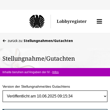
Direk
zum
Men
Lobbyregister
Inhal
öffne
Sie
zurück zu:
Stellungnahmen/Gutachten
befinden
sich
Stellungnahme/Gutachten
hier:
Inhalte beruhen auf Angaben der IV -
Infos
Version der Stellungnahme/des Gutachtens