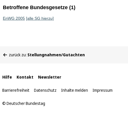
Betroffene Bundesgesetze (1)
EnWG 2005
[alle SG hierzu]
Sie
zurück zu:
Stellungnahmen/Gutachten
befinden
sich
hier:
Interne
Hilfe
Kontakt
Newsletter
Links
Barrierefreiheit
Datenschutz
Inhalte melden
Impressum
© Deutscher Bundestag