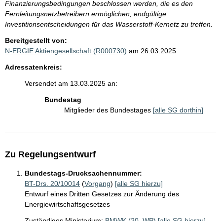
Finanzierungsbedingungen beschlossen werden, die es den
Fernleitungsnetzbetreibern ermöglichen, endgültige
Investitionsentscheidungen für das Wasserstoff-Kernetz zu treffen.
Bereitgestellt von:
N-ERGIE Aktiengesellschaft (R000730)
am 26.03.2025
Adressatenkreis:
Versendet am 13.03.2025 an:
Bundestag
Mitglieder des Bundestages
[alle SG dorthin]
Zu Regelungsentwurf
Bundestags-Drucksachennummer:
BT-Drs. 20/10014
(
Vorgang
)
[alle SG hierzu]
Entwurf eines Dritten Gesetzes zur Änderung des
Energiewirtschaftsgesetzes
Zuständiges Ministerium:
BMWK (20. WP)
[alle SG hierzu]