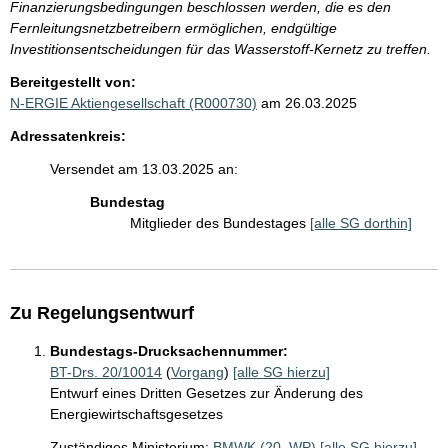
Finanzierungsbedingungen beschlossen werden, die es den
Fernleitungsnetzbetreibern ermöglichen, endgültige
Investitionsentscheidungen für das Wasserstoff-Kernetz zu treffen.
Bereitgestellt von:
N-ERGIE Aktiengesellschaft (R000730)
am 26.03.2025
Adressatenkreis:
Versendet am 13.03.2025 an:
Bundestag
Mitglieder des Bundestages
[alle SG dorthin]
Zu Regelungsentwurf
Bundestags-Drucksachennummer:
BT-Drs. 20/10014
(
Vorgang
)
[alle SG hierzu]
Entwurf eines Dritten Gesetzes zur Änderung des
Energiewirtschaftsgesetzes
Zuständiges Ministerium:
BMWK (20. WP)
[alle SG hierzu]