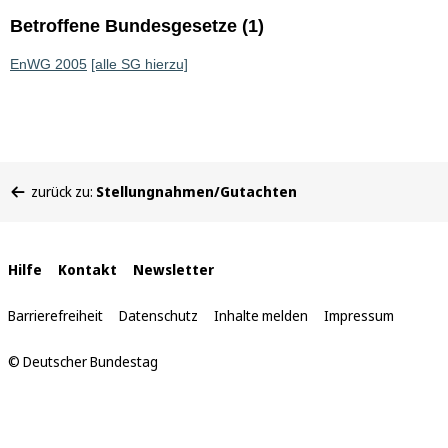
Betroffene Bundesgesetze (1)
EnWG 2005
[alle SG hierzu]
Sie
zurück zu:
Stellungnahmen/Gutachten
befinden
sich
hier:
Interne
Hilfe
Kontakt
Newsletter
Links
Barrierefreiheit
Datenschutz
Inhalte melden
Impressum
© Deutscher Bundestag