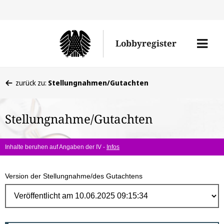
Direk
zum
Men
Lobbyregister
Inhal
öffne
Sie
zurück zu:
Stellungnahmen/Gutachten
befinden
sich
Stellungnahme/Gutachten
hier:
Inhalte beruhen auf Angaben der IV -
Infos
Version der Stellungnahme/des Gutachtens