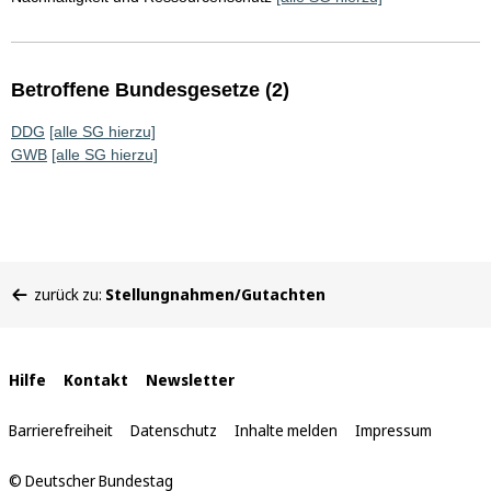
Betroffene Bundesgesetze (2)
DDG
[alle SG hierzu]
GWB
[alle SG hierzu]
Sie
zurück zu:
Stellungnahmen/Gutachten
befinden
sich
hier:
Interne
Hilfe
Kontakt
Newsletter
Links
Barrierefreiheit
Datenschutz
Inhalte melden
Impressum
© Deutscher Bundestag