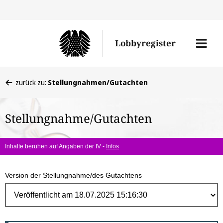
Direk
zum
Men
Lobbyregister
Inhal
öffne
Sie
zurück zu:
Stellungnahmen/Gutachten
befinden
sich
Stellungnahme/Gutachten
hier:
Inhalte beruhen auf Angaben der IV -
Infos
Version der Stellungnahme/des Gutachtens