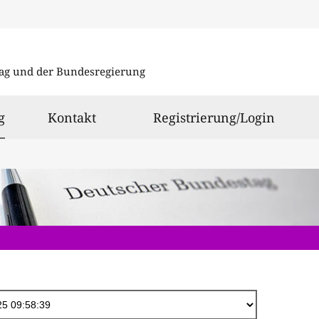
Direkt
zum
ag und der Bundesregierung
Inhalt
ausgewählt
g
Kontakt
Registrierung/Login