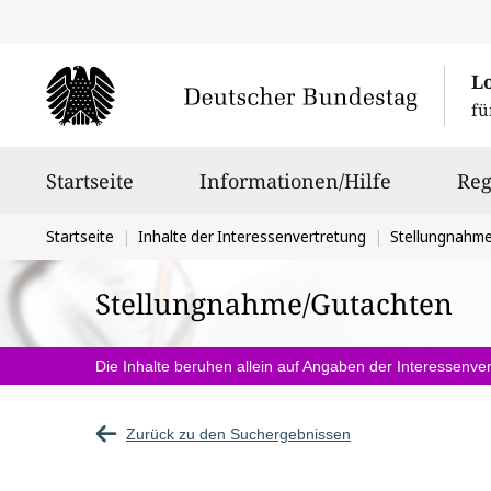
L
fü
Hauptnavigation
Startseite
Informationen/Hilfe
Reg
Sie
Startseite
Inhalte der Interessenvertretung
Stellungnahm
befinden
Stellungnahme/Gutachten
sich
hier:
Die Inhalte beruhen allein auf Angaben der Interessenver
Zurück zu den Suchergebnissen