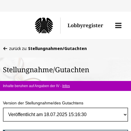
Direk
zum
Men
Lobbyregister
Inhal
öffne
Sie
zurück zu:
Stellungnahmen/Gutachten
befinden
sich
Stellungnahme/Gutachten
hier:
Inhalte beruhen auf Angaben der IV -
Infos
Version der Stellungnahme/des Gutachtens