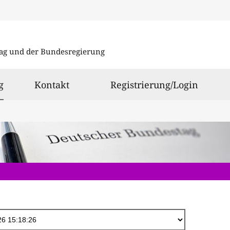
Direkt
zum
ag und der Bundesregierung
Inhalt
ausgewählt
g
Kontakt
Registrierung/Login