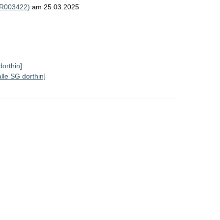
(R003422)
am 25.03.2025
dorthin]
alle SG dorthin]