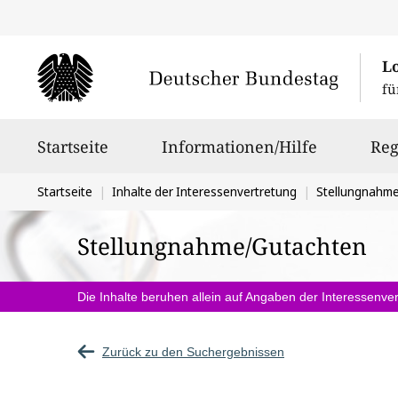
L
fü
Hauptnavigation
Startseite
Informationen/Hilfe
Reg
Sie
Startseite
Inhalte der Interessenvertretung
Stellungnahm
befinden
Stellungnahme/Gutachten
sich
hier:
Die Inhalte beruhen allein auf Angaben der Interessenver
Zurück zu den Suchergebnissen