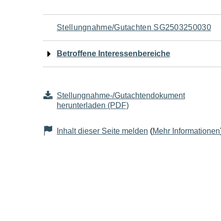
Navigation
Stellungnahme/Gutachten SG2503250030
für
Betroffene Interessenbereiche
den
Seiteninhalt
Stellungnahme-/Gutachtendokument
herunterladen (PDF)
Inhalt dieser Seite melden
(
Mehr Informationen