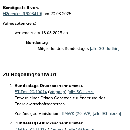
Bereitgestellt von:
H2ercules (R006419)
am 20.03.2025
Adressatenkreis:
Versendet am 13.03.2025 an:
Bundestag
Mitglieder des Bundestages
[alle SG dorthin]
Zu Regelungsentwurf
Bundestags-Drucksachennummer:
BT-Drs. 20/10014
(
Vorgang
)
[alle SG hierzu]
Entwurf eines Dritten Gesetzes zur Änderung des
Energiewirtschaftsgesetzes
Zuständiges Ministerium:
BMWK (20. WP)
[alle SG hierzu]
Bundestags-Drucksachennummer:
BT-Drs. 20/11017
(
Vorgang
)
[alle SG hierzu]