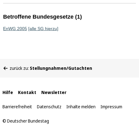
Betroffene Bundesgesetze (1)
EnWG 2005
[alle SG hierzu]
Sie
zurück zu:
Stellungnahmen/Gutachten
befinden
sich
hier:
Interne
Hilfe
Kontakt
Newsletter
Links
Barrierefreiheit
Datenschutz
Inhalte melden
Impressum
© Deutscher Bundestag