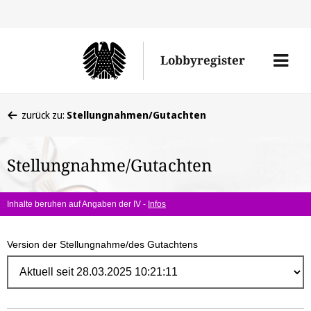
Direk
zum
Men
Lobbyregister
Inhal
öffne
Sie
zurück zu:
Stellungnahmen/Gutachten
befinden
sich
Stellungnahme/Gutachten
hier:
Inhalte beruhen auf Angaben der IV -
Infos
Version der Stellungnahme/des Gutachtens