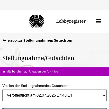
Direk
zum
Men
Lobbyregister
Inhal
öffne
Sie
zurück zu:
Stellungnahmen/Gutachten
befinden
sich
Stellungnahme/Gutachten
hier:
Inhalte beruhen auf Angaben der IV -
Infos
Version der Stellungnahme/des Gutachtens