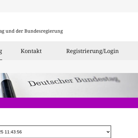
Direkt
zum
ag und der Bundesregierung
Inhalt
ausgewählt
g
Kontakt
Registrierung/Login