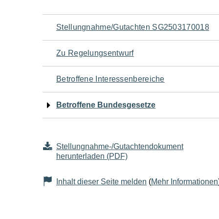
Navigation
Stellungnahme/Gutachten SG2503170018
für
Zu Regelungsentwurf
den
Betroffene Interessenbereiche
Seiteninhalt
Betroffene Bundesgesetze
Stellungnahme-/Gutachtendokument
herunterladen (PDF)
Inhalt dieser Seite melden
(
Mehr Informationen