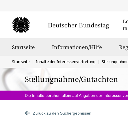
L
fü
Hauptnavigation
Startseite
Informationen/Hilfe
Reg
Sie
Startseite
Inhalte der Interessenvertretung
Stellungnahm
befinden
Stellungnahme/Gutachten
sich
hier:
Die Inhalte beruhen allein auf Angaben der Interessenver
Zurück zu den Suchergebnissen