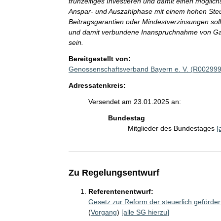
frühzeitiges Investieren und damit einen möglichs
Anspar- und Auszahlphase mit einem hohen Steue
Beitragsgarantien oder Mindestverzinsungen soll
und damit verbundene Inanspruchnahme von Gar
sein.
Bereitgestellt von:
Genossenschaftsverband Bayern e. V. (R002999
Adressatenkreis:
Versendet am 23.01.2025 an:
Bundestag
Mitglieder des Bundestages
[
Zu Regelungsentwurf
Referentenentwurf:
Gesetz zur Reform der steuerlich geförde
(
Vorgang
)
[alle SG hierzu]