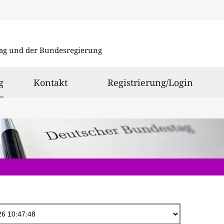
Direkt
zum
ag und der Bundesregierung
Inhalt
ausgewählt
g
Kontakt
Registrierung/Login