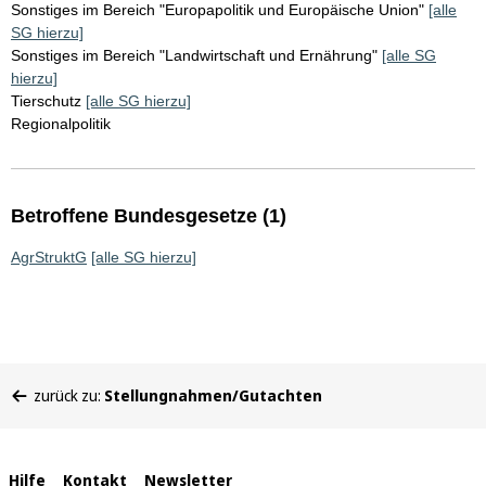
Sonstiges im Bereich "Europapolitik und Europäische Union"
[alle
SG hierzu]
Sonstiges im Bereich "Landwirtschaft und Ernährung"
[alle SG
hierzu]
Tierschutz
[alle SG hierzu]
Regionalpolitik
Betroffene Bundesgesetze (1)
AgrStruktG
[alle SG hierzu]
Sie
zurück zu:
Stellungnahmen/Gutachten
befinden
sich
hier:
Interne
Hilfe
Kontakt
Newsletter