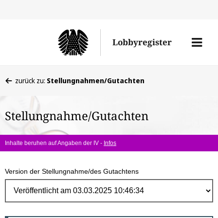
Direk
zum
Men
Lobbyregister
Inhal
öffne
Sie
zurück zu:
Stellungnahmen/Gutachten
befinden
sich
Stellungnahme/Gutachten
hier:
Inhalte beruhen auf Angaben der IV -
Infos
Version der Stellungnahme/des Gutachtens