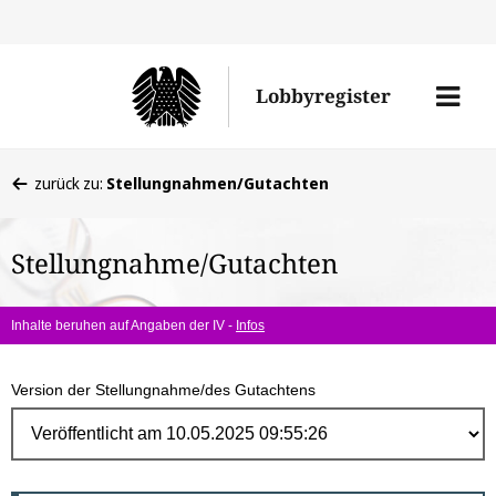
Direk
zum
Men
Lobbyregister
Inhal
öffne
Sie
zurück zu:
Stellungnahmen/Gutachten
befinden
sich
Stellungnahme/Gutachten
hier:
Inhalte beruhen auf Angaben der IV -
Infos
Version der Stellungnahme/des Gutachtens