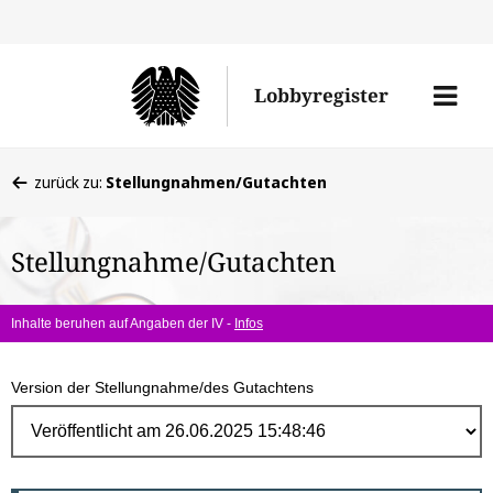
Direk
zum
Men
Lobbyregister
Inhal
öffne
Sie
zurück zu:
Stellungnahmen/Gutachten
befinden
sich
Stellungnahme/Gutachten
hier:
Inhalte beruhen auf Angaben der IV -
Infos
Version der Stellungnahme/des Gutachtens