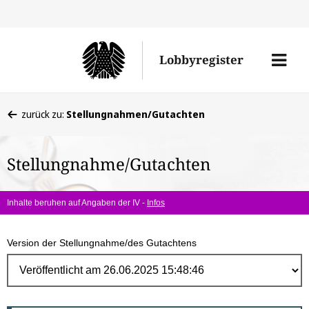
Direk
zum
Men
Lobbyregister
Inhal
öffne
Sie
zurück zu:
Stellungnahmen/Gutachten
befinden
sich
Stellungnahme/Gutachten
hier:
Inhalte beruhen auf Angaben der IV -
Infos
Version der Stellungnahme/des Gutachtens