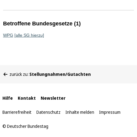
Betroffene Bundesgesetze (1)
WPG
[alle SG hierzu]
Sie
zurück zu:
Stellungnahmen/Gutachten
befinden
sich
hier:
Interne
Hilfe
Kontakt
Newsletter
Links
Barrierefreiheit
Datenschutz
Inhalte melden
Impressum
© Deutscher Bundestag