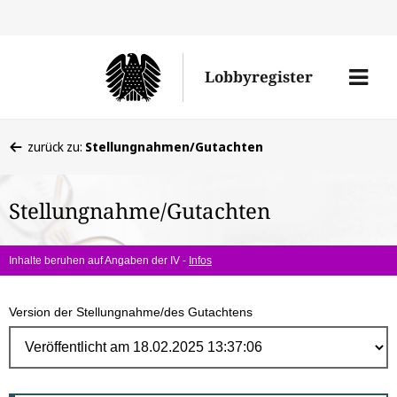
Direk
zum
Men
Lobbyregister
Inhal
öffne
Sie
zurück zu:
Stellungnahmen/Gutachten
befinden
sich
Stellungnahme/Gutachten
hier:
Inhalte beruhen auf Angaben der IV -
Infos
Version der Stellungnahme/des Gutachtens