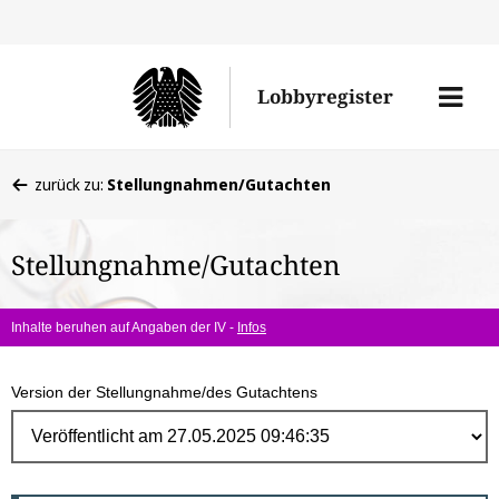
Direk
zum
Men
Lobbyregister
Inhal
öffne
Sie
zurück zu:
Stellungnahmen/Gutachten
befinden
sich
Stellungnahme/Gutachten
hier:
Inhalte beruhen auf Angaben der IV -
Infos
Version der Stellungnahme/des Gutachtens