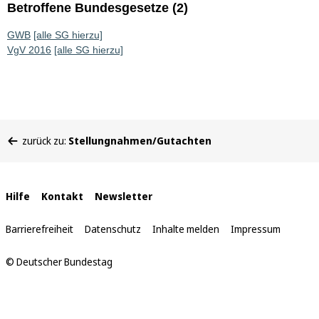
Betroffene Bundesgesetze (2)
GWB
[alle SG hierzu]
VgV 2016
[alle SG hierzu]
Sie
zurück zu:
Stellungnahmen/Gutachten
befinden
sich
hier:
Interne
Hilfe
Kontakt
Newsletter
Links
Barrierefreiheit
Datenschutz
Inhalte melden
Impressum
© Deutscher Bundestag