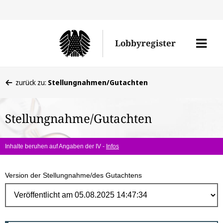
Direk
zum
Men
Lobbyregister
Inhal
öffne
Sie
zurück zu:
Stellungnahmen/Gutachten
befinden
sich
Stellungnahme/Gutachten
hier:
Inhalte beruhen auf Angaben der IV -
Infos
Version der Stellungnahme/des Gutachtens