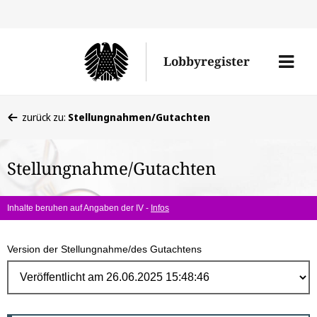
Direk
zum
Men
Lobbyregister
Inhal
öffne
Sie
zurück zu:
Stellungnahmen/Gutachten
befinden
sich
Stellungnahme/Gutachten
hier:
Inhalte beruhen auf Angaben der IV -
Infos
Version der Stellungnahme/des Gutachtens