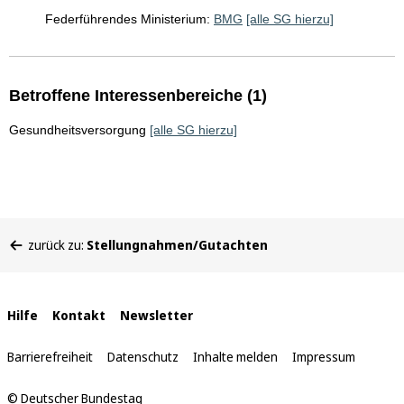
Federführendes Ministerium:
BMG
[alle SG hierzu]
Betroffene Interessenbereiche (1)
Gesundheitsversorgung
[alle SG hierzu]
Sie
zurück zu:
Stellungnahmen/Gutachten
befinden
sich
hier:
Interne
Hilfe
Kontakt
Newsletter
Links
Barrierefreiheit
Datenschutz
Inhalte melden
Impressum
© Deutscher Bundestag