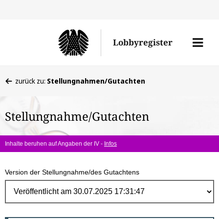
Direk
zum
Men
Lobbyregister
Inhal
öffne
Sie
zurück zu:
Stellungnahmen/Gutachten
befinden
sich
Stellungnahme/Gutachten
hier:
Inhalte beruhen auf Angaben der IV -
Infos
Version der Stellungnahme/des Gutachtens