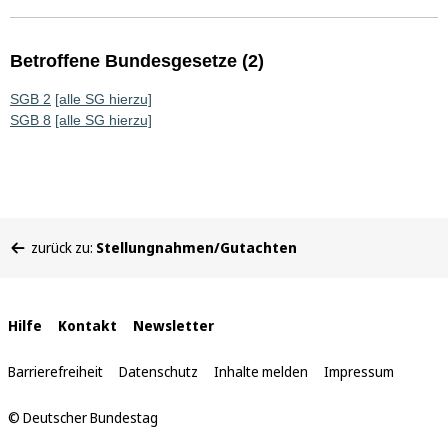
Betroffene Bundesgesetze (2)
SGB 2
[alle SG hierzu]
SGB 8
[alle SG hierzu]
Sie
zurück zu:
Stellungnahmen/Gutachten
befinden
sich
hier:
Interne
Hilfe
Kontakt
Newsletter
Links
Barrierefreiheit
Datenschutz
Inhalte melden
Impressum
© Deutscher Bundestag