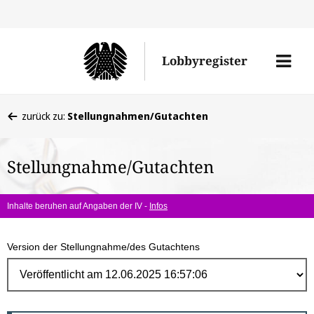
Direk
zum
Men
Lobbyregister
Inhal
öffne
Sie
zurück zu:
Stellungnahmen/Gutachten
befinden
sich
Stellungnahme/Gutachten
hier:
Inhalte beruhen auf Angaben der IV -
Infos
Version der Stellungnahme/des Gutachtens