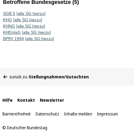
Betroffene Bundesgesetze (5)
SGB 5
[alle SG hierzu]
KHG
[alle SG hierzu]
KHNG
[alle SG hierzu]
KHEntgG
[alle SG hierzu]
BPflV 1994
[alle SG hierzu]
Sie
zurück zu:
Stellungnahmen/Gutachten
befinden
sich
hier:
Interne
Hilfe
Kontakt
Newsletter
Links
Barrierefreiheit
Datenschutz
Inhalte melden
Impressum
© Deutscher Bundestag