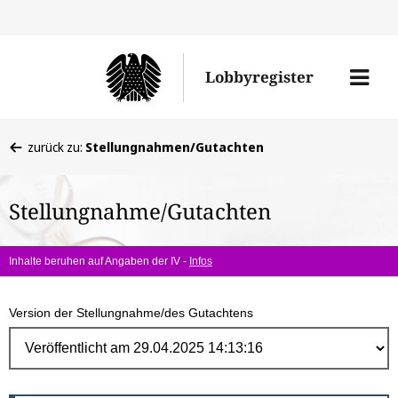
Direk
zum
Men
Lobbyregister
Inhal
öffne
Sie
zurück zu:
Stellungnahmen/Gutachten
befinden
sich
Stellungnahme/Gutachten
hier:
Inhalte beruhen auf Angaben der IV -
Infos
Version der Stellungnahme/des Gutachtens