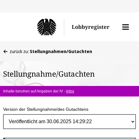
Direk
zum
Men
Lobbyregister
Inhal
öffne
Sie
zurück zu:
Stellungnahmen/Gutachten
befinden
sich
Stellungnahme/Gutachten
hier:
Inhalte beruhen auf Angaben der IV -
Infos
Version der Stellungnahme/des Gutachtens