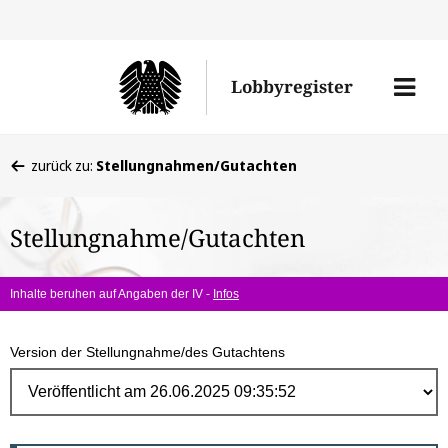
Direk
zum
Men
Lobbyregister
Inhal
öffne
Sie
zurück zu:
Stellungnahmen/Gutachten
befinden
sich
Stellungnahme/Gutachten
hier:
Inhalte beruhen auf Angaben der IV -
Infos
Version der Stellungnahme/des Gutachtens