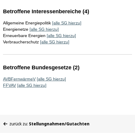
Betroffene Interessenbereiche (4)
Allgemeine Energiepolitik
[alle SG hierzu]
Energienetze
[alle SG hierzu]
Erneuerbare Energien
[alle SG hierzu]
Verbraucherschutz
[alle SG hierzu]
Betroffene Bundesgesetze (2)
AVBFernwärmeV
[alle SG hierzu]
FFVAV
[alle SG hierzu]
Sie
zurück zu:
Stellungnahmen/Gutachten
befinden
sich