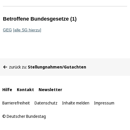
Betroffene Bundesgesetze (1)
GEG
[alle SG hierzu]
Sie
zurück zu:
Stellungnahmen/Gutachten
befinden
sich
hier:
Interne
Hilfe
Kontakt
Newsletter
Links
Barrierefreiheit
Datenschutz
Inhalte melden
Impressum
© Deutscher Bundestag