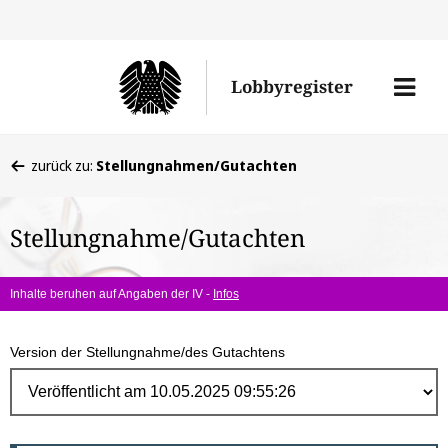
Direk
zum
Men
Lobbyregister
Inhal
öffne
Sie
zurück zu:
Stellungnahmen/Gutachten
befinden
sich
Stellungnahme/Gutachten
hier:
Inhalte beruhen auf Angaben der IV -
Infos
Version der Stellungnahme/des Gutachtens