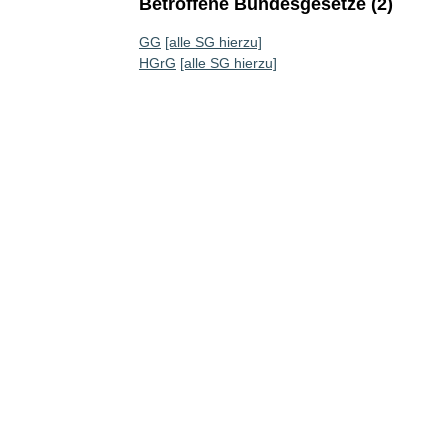
Betroffene Bundesgesetze (2)
GG
[alle SG hierzu]
HGrG
[alle SG hierzu]