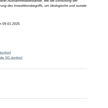
 klarer Ausnahmetatbestände, wie die Einstufung der
rung des Investitionsbegriffs, um ökologische und soziale
m 09.01.2025
dorthin]
alle SG dorthin]