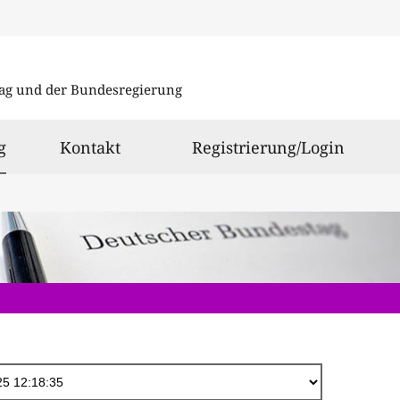
Direkt
zum
ag und der Bundesregierung
Inhalt
ausgewählt
g
Kontakt
Registrierung/Login