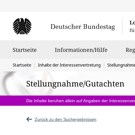
L
fü
Hauptnavigation
Startseite
Informationen/Hilfe
Reg
Sie
Startseite
Inhalte der Interessenvertretung
Stellungnahm
befinden
Stellungnahme/Gutachten
sich
hier:
Die Inhalte beruhen allein auf Angaben der Interessenver
Zurück zu den Suchergebnissen