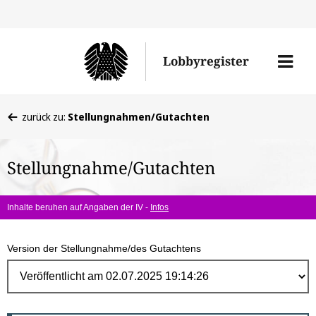
Direk
zum
Men
Lobbyregister
Inhal
öffne
Sie
zurück zu:
Stellungnahmen/Gutachten
befinden
sich
Stellungnahme/Gutachten
hier:
Inhalte beruhen auf Angaben der IV -
Infos
Version der Stellungnahme/des Gutachtens