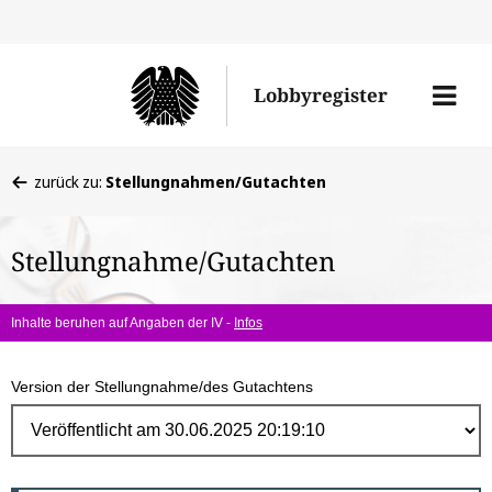
Direk
zum
Men
Lobbyregister
Inhal
öffne
Sie
zurück zu:
Stellungnahmen/Gutachten
befinden
sich
Stellungnahme/Gutachten
hier:
Inhalte beruhen auf Angaben der IV -
Infos
Version der Stellungnahme/des Gutachtens