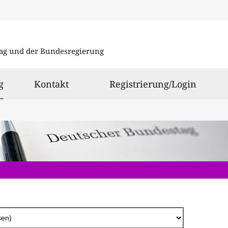
Direkt
zum
ag und der Bundesregierung
Inhalt
ausgewählt
g
Kontakt
Registrierung/Login