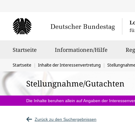
L
fü
Hauptnavigation
Startseite
Informationen/Hilfe
Reg
Sie
Startseite
Inhalte der Interessenvertretung
Stellungnahm
befinden
Stellungnahme/Gutachten
sich
hier:
Die Inhalte beruhen allein auf Angaben der Interessenver
Zurück zu den Suchergebnissen