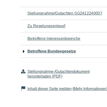
Navigation
Stellungnahme/Gutachten SG2412240007
für
Zu Regelungsentwurf
den
Betroffene Interessenbereiche
Seiteninhalt
Betroffene Bundesgesetze
Stellungnahme-/Gutachtendokument
herunterladen (PDF)
Inhalt dieser Seite melden
(
Mehr Informationen