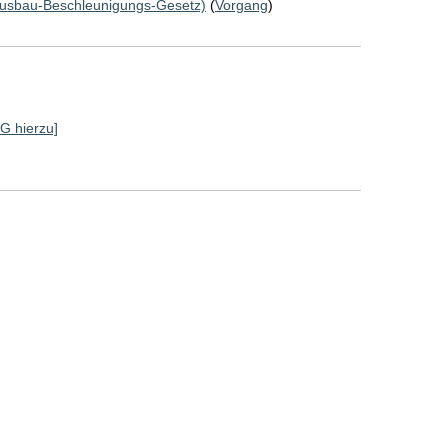
ausbau-Beschleunigungs-Gesetz)
(
Vorgang
)
SG hierzu]