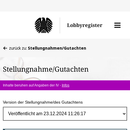
Direk
zum
Men
Lobbyregister
Inhal
öffne
Sie
zurück zu:
Stellungnahmen/Gutachten
befinden
sich
Stellungnahme/Gutachten
hier:
Inhalte beruhen auf Angaben der IV -
Infos
Version der Stellungnahme/des Gutachtens