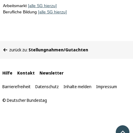
Arbeitsmarkt
[alle SG hierzu]
Berufliche Bildung
[alle SG hierzu]
Sie
zurück zu:
Stellungnahmen/Gutachten
befinden
sich
hier:
Interne
Hilfe
Kontakt
Newsletter
Links
Barrierefreiheit
Datenschutz
Inhalte melden
Impressum
© Deutscher Bundestag
Nach