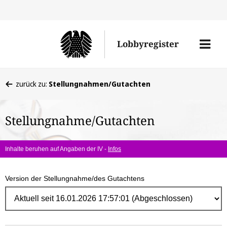
Direk
zum
Men
Lobbyregister
Inhal
öffne
Sie
zurück zu:
Stellungnahmen/Gutachten
befinden
sich
Stellungnahme/Gutachten
hier:
Inhalte beruhen auf Angaben der IV -
Infos
Version der Stellungnahme/des Gutachtens