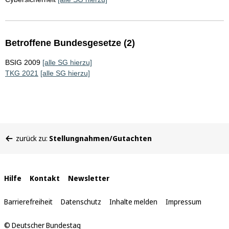
Betroffene Bundesgesetze (2)
BSIG 2009
[alle SG hierzu]
TKG 2021
[alle SG hierzu]
Sie
zurück zu:
Stellungnahmen/Gutachten
befinden
sich
hier:
Interne
Hilfe
Kontakt
Newsletter
Links
Barrierefreiheit
Datenschutz
Inhalte melden
Impressum
© Deutscher Bundestag