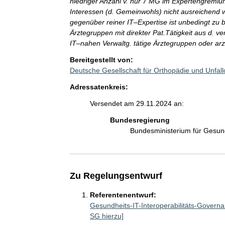
niedriger Anzahl v. nur 7 MG im Expertengremium
Interessen (d. Gemeinwohls) nicht ausreichend 
gegenüber reiner IT–Expertise ist unbedingt zu
Ärztegruppen mit direkter Pat.Tätigkeit aus d. v
IT–nahen Verwaltg. tätige Ärztegruppen oder ar
Bereitgestellt von:
Deutsche Gesellschaft für Orthopädie und Unfall
Adressatenkreis:
Versendet am 29.11.2024 an:
Bundesregierung
Bundesministerium für Gesu
Zu Regelungsentwurf
Referentenentwurf:
Gesundheits-IT-Interoperabilitäts-Gover
SG hierzu]