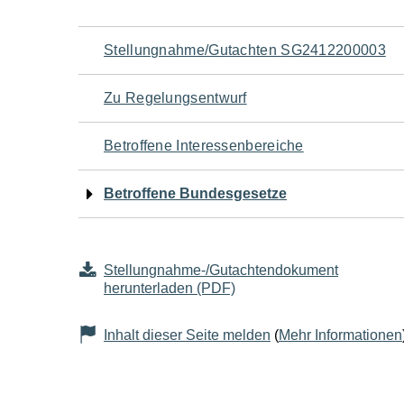
Navigation
Stellungnahme/Gutachten SG2412200003
für
Zu Regelungsentwurf
den
Betroffene Interessenbereiche
Seiteninhalt
Betroffene Bundesgesetze
Stellungnahme-/Gutachtendokument
herunterladen (PDF)
Inhalt dieser Seite melden
(
Mehr Informationen