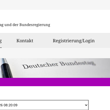
Direkt
zum
ag und der Bundesregierung
Inhalt
ausgewählt
g
Kontakt
Registrierung/Login