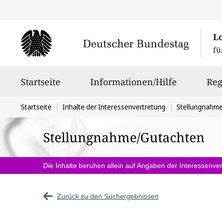
L
fü
Hauptnavigation
Startseite
Informationen/Hilfe
Reg
Sie
Startseite
Inhalte der Interessenvertretung
Stellungnahm
befinden
Stellungnahme/Gutachten
sich
hier:
Die Inhalte beruhen allein auf Angaben der Interessenver
Zurück zu den Suchergebnissen