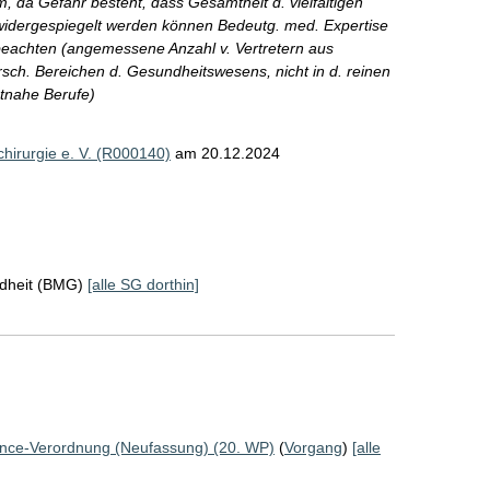
, da Gefahr besteht, dass Gesamtheit d. vielfältigen
widergespiegelt werden können Bedeutg. med. Expertise
 beachten (angemessene Anzahl v. Vertretern aus
ersch. Bereichen d. Gesundheitswesens, nicht in d. reinen
ztnahe Berufe)
chirurgie e. V. (R000140)
am 20.12.2024
ndheit (BMG)
[alle SG dorthin]
nance-Verordnung (Neufassung) (20. WP)
(
Vorgang
)
[alle