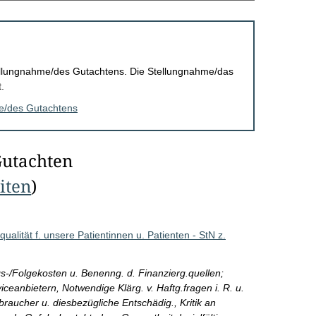
Stellungnahme/des Gutachtens. Die Stellungnahme/das
.
me/des Gutachtens
Gutachten
eiten
)
ualität f. unsere Patientinnen u. Patienten - StN z.
-/Folgekosten u. Benenng. d. Finanzierg.quellen;
rviceanbietern, Notwendige Klärg. v. Haftg.fragen i. R. u.
braucher u. diesbezügliche Entschädig., Kritik an