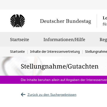
L
fü
Hauptnavigation
Startseite
Informationen/Hilfe
Reg
Sie
Startseite
Inhalte der Interessenvertretung
Stellungnahm
befinden
Stellungnahme/Gutachten
sich
hier:
Die Inhalte beruhen allein auf Angaben der Interessenver
Zurück zu den Suchergebnissen