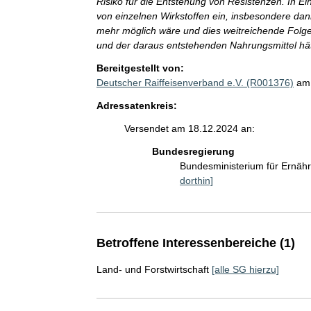
Risiko für die Entstehung von Resistenzen. In E
von einzelnen Wirkstoffen ein, insbesondere dan
mehr möglich wäre und dies weitreichende Folge
und der daraus entstehenden Nahrungsmittel hät
Bereitgestellt von:
Deutscher Raiffeisenverband e.V. (R001376)
am
Adressatenkreis:
Versendet am 18.12.2024 an:
Bundesregierung
Bundesministerium für Ernäh
dorthin]
Betroffene Interessenbereiche (1)
Land- und Forstwirtschaft
[alle SG hierzu]