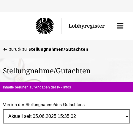
Direk
zum
Men
Lobbyregister
Inhal
öffne
Sie
zurück zu:
Stellungnahmen/Gutachten
befinden
sich
Stellungnahme/Gutachten
hier:
Inhalte beruhen auf Angaben der IV -
Infos
Version der Stellungnahme/des Gutachtens