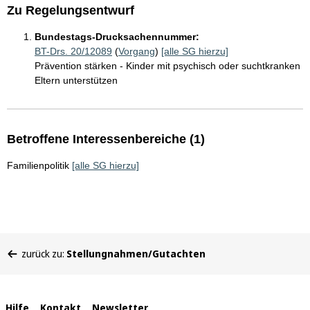
Zu Regelungsentwurf
Bundestags-Drucksachennummer:
BT-Drs. 20/12089
(
Vorgang
)
[alle SG hierzu]
Prävention stärken - Kinder mit psychisch oder suchtkranken
Eltern unterstützen
Betroffene Interessenbereiche (1)
Familienpolitik
[alle SG hierzu]
Sie
zurück zu:
Stellungnahmen/Gutachten
befinden
sich
hier:
Hilfe
Kontakt
Newsletter