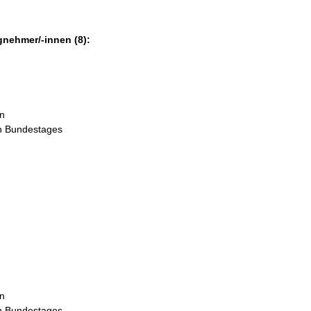
gnehmer/-innen (8):
in
en Bundestages
in
en Bundestages