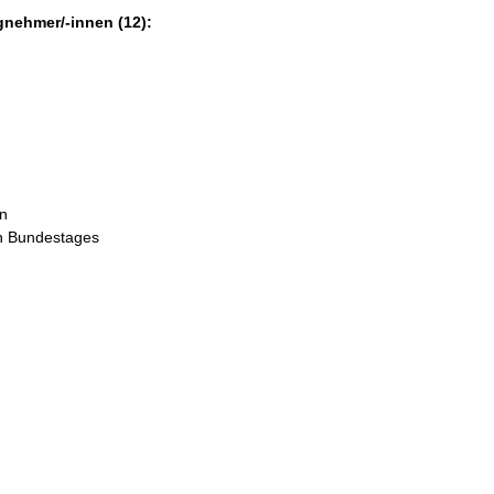
gnehmer/-innen (12):
in
en Bundestages