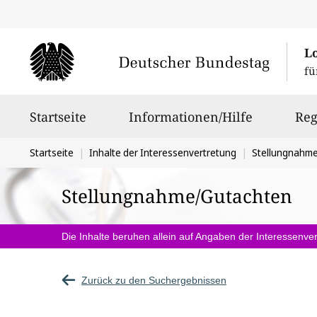
L
fü
Hauptnavigation
Startseite
Informationen/Hilfe
Reg
Sie
Startseite
Inhalte der Interessenvertretung
Stellungnahm
befinden
Stellungnahme/Gutachten
sich
hier:
Die Inhalte beruhen allein auf Angaben der Interessenver
Zurück zu den Suchergebnissen