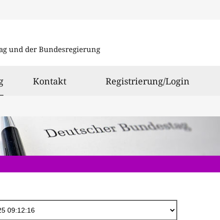
Direkt
zum
ag und der Bundesregierung
Inhalt
ausgewählt
g
Kontakt
Registrierung/Login