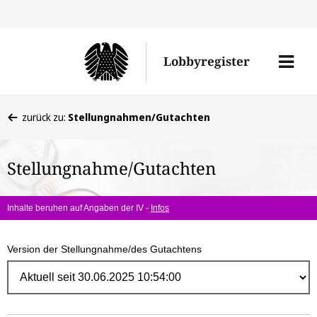
Direk
zum
Men
Lobbyregister
Inhal
öffne
Sie
zurück zu:
Stellungnahmen/Gutachten
befinden
sich
Stellungnahme/Gutachten
hier:
Inhalte beruhen auf Angaben der IV -
Infos
Version der Stellungnahme/des Gutachtens