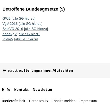
Betroffene Bundesgesetze (5)
GWB
[alle SG hierzu]
VgV 2016
[alle SG hierzu]
SektVO 2016
[alle SG hierzu]
KonzVgV
[alle SG hierzu]
VSVgV
[alle SG hierzu]
Sie
zurück zu:
Stellungnahmen/Gutachten
befinden
sich
hier:
Interne
Hilfe
Kontakt
Newsletter
Links
Barrierefreiheit
Datenschutz
Inhalte melden
Impressum