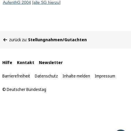
AufenthG 2004
[alle SG hierzu]
Sie
zurück zu:
Stellungnahmen/Gutachten
befinden
sich
hier:
Interne
Hilfe
Kontakt
Newsletter
Links
Barrierefreiheit
Datenschutz
Inhalte melden
Impressum
© Deutscher Bundestag