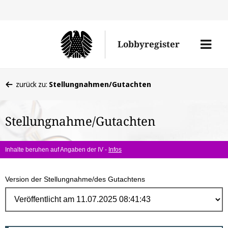
Direk
zum
Men
Lobbyregister
Inhal
öffne
Sie
zurück zu:
Stellungnahmen/Gutachten
befinden
sich
Stellungnahme/Gutachten
hier:
Inhalte beruhen auf Angaben der IV -
Infos
Version der Stellungnahme/des Gutachtens