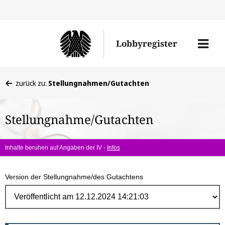
Direk
zum
Men
Lobbyregister
Inhal
öffne
Sie
zurück zu:
Stellungnahmen/Gutachten
befinden
sich
Stellungnahme/Gutachten
hier:
Inhalte beruhen auf Angaben der IV -
Infos
Version der Stellungnahme/des Gutachtens