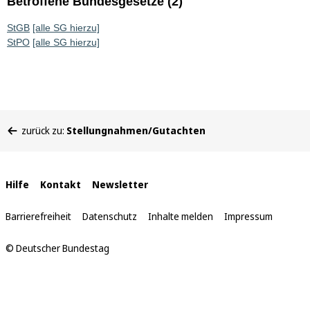
Betroffene Bundesgesetze (2)
StGB
[alle SG hierzu]
StPO
[alle SG hierzu]
Sie
zurück zu:
Stellungnahmen/Gutachten
befinden
sich
hier:
Interne
Hilfe
Kontakt
Newsletter
Links
Barrierefreiheit
Datenschutz
Inhalte melden
Impressum
© Deutscher Bundestag