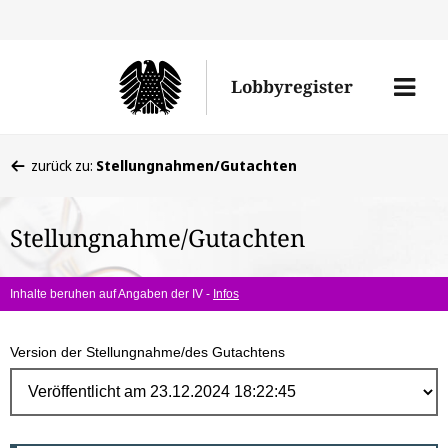
Direk
zum
Men
Lobbyregister
Inhal
öffne
Sie
zurück zu:
Stellungnahmen/Gutachten
befinden
sich
Stellungnahme/Gutachten
hier:
Inhalte beruhen auf Angaben der IV -
Infos
Version der Stellungnahme/des Gutachtens