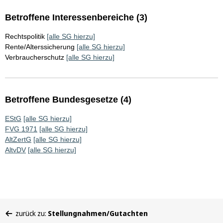
Betroffene Interessenbereiche (3)
Rechtspolitik
[alle SG hierzu]
Rente/Alterssicherung
[alle SG hierzu]
Verbraucherschutz
[alle SG hierzu]
Betroffene Bundesgesetze (4)
EStG
[alle SG hierzu]
FVG 1971
[alle SG hierzu]
AltZertG
[alle SG hierzu]
AltvDV
[alle SG hierzu]
Sie
zurück zu:
Stellungnahmen/Gutachten
befinden