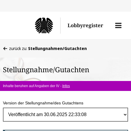
Direk
zum
Men
Lobbyregister
Inhal
öffne
Sie
zurück zu:
Stellungnahmen/Gutachten
befinden
sich
Stellungnahme/Gutachten
hier:
Inhalte beruhen auf Angaben der IV -
Infos
Version der Stellungnahme/des Gutachtens