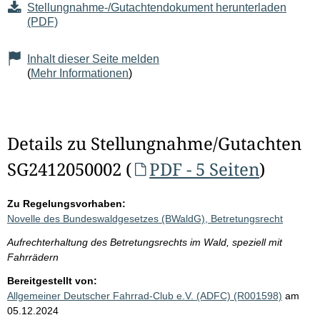
Stellungnahme-/Gutachtendokument herunterladen
(PDF)
Inhalt dieser Seite melden
(
Mehr Informationen
)
Details zu Stellungnahme/Gutachten
SG2412050002 (
PDF - 5 Seiten
)
Zu Regelungsvorhaben:
Novelle des Bundeswaldgesetzes (BWaldG), Betretungsrecht
Aufrechterhaltung des Betretungsrechts im Wald, speziell mit
Fahrrädern
Bereitgestellt von:
Allgemeiner Deutscher Fahrrad-Club e.V. (ADFC) (R001598)
am
05.12.2024