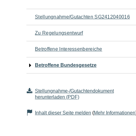
Navigation
Stellungnahme/Gutachten SG2412040016
für
Zu Regelungsentwurf
den
Betroffene Interessenbereiche
Seiteninhalt
Betroffene Bundesgesetze
Stellungnahme-/Gutachtendokument
herunterladen (PDF)
Inhalt dieser Seite melden
(
Mehr Informationen