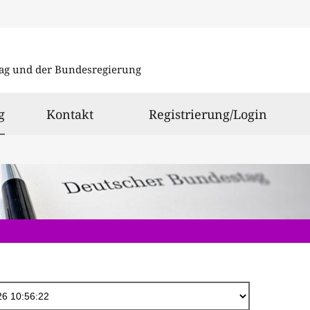
Direkt
zum
ag und der Bundesregierung
Inhalt
ausgewählt
g
Kontakt
Registrierung/Login