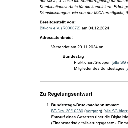
der MiCA, 3. sollte die Sonderregelung für das q
Kombinationsverbots für die kombinierte Erbring
Dienstleistungen, wie von der MiCA ermöglicht, 
Bereitgestellt von:
Bitkom e.V. (R000672)
am 04.12.2024
Adressatenkreis:
Versendet am 20.11.2024 an:
Bundestag
Fraktionen/Gruppen
[alle SG 
Mitglieder des Bundestages
[
Zu Regelungsentwurf
Bundestags-Drucksachennummer:
BT-Drs. 20/10280
(
Vorgang
)
[alle SG hierz
Entwurf eines Gesetzes über die Digitalis
(Finanzmarktdigitalisierungsgesetz - Finm