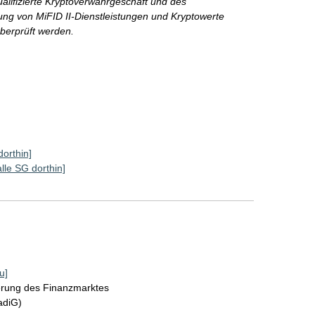
ualifizierte Kryptoverwahrgeschäft und des
ung von MiFID II-Dienstleistungen und Kryptowerte
überprüft werden.
dorthin]
alle SG dorthin]
u]
ierung des Finanzmarktes
adiG)