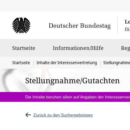
L
fü
Hauptnavigation
Startseite
Informationen/Hilfe
Reg
Sie
Startseite
Inhalte der Interessenvertretung
Stellungnahm
befinden
Stellungnahme/Gutachten
sich
hier:
Die Inhalte beruhen allein auf Angaben der Interessenver
Zurück zu den Suchergebnissen