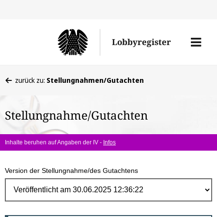
Direk
zum
Men
Lobbyregister
Inhal
öffne
Sie
zurück zu:
Stellungnahmen/Gutachten
befinden
sich
Stellungnahme/Gutachten
hier:
Inhalte beruhen auf Angaben der IV -
Infos
Version der Stellungnahme/des Gutachtens