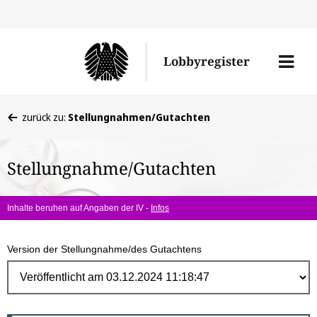
Direk
zum
Men
Lobbyregister
Inhal
öffne
Sie
zurück zu:
Stellungnahmen/Gutachten
befinden
sich
Stellungnahme/Gutachten
hier:
Inhalte beruhen auf Angaben der IV -
Infos
Version der Stellungnahme/des Gutachtens